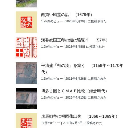
飴買い幽霊の話 （1679年）
1.2k件のビュー
|
2023年5月30日 に投稿された
漢委奴国王印の鈕は駱駝？ （57年）
1.2k件のビュー
|
2023年5月8日 に投稿された
平清盛「袖の湊」を築く （1158年～1170年
代）
1.1k件のビュー
|
2011年6月26日 に投稿された
博多古図とＧＭＡＰ比較（鎌倉時代）
1.1k件のビュー
|
2025年4月13日 に投稿された
戊辰戦争に福岡藩出兵 （1868～1869年）
1k件のビュー
|
2011年7月3日 に投稿された