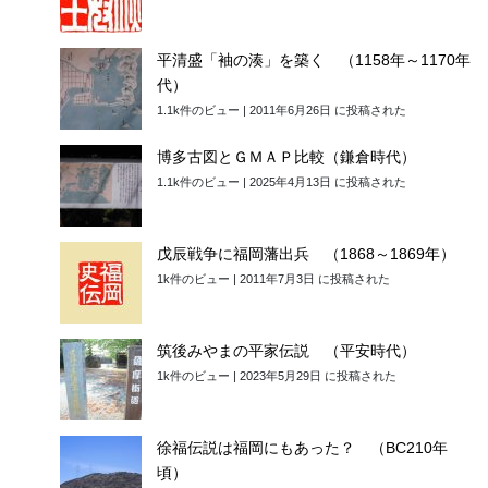
平清盛「袖の湊」を築く （1158年～1170年
代）
1.1k件のビュー
|
2011年6月26日 に投稿された
博多古図とＧＭＡＰ比較（鎌倉時代）
1.1k件のビュー
|
2025年4月13日 に投稿された
戊辰戦争に福岡藩出兵 （1868～1869年）
1k件のビュー
|
2011年7月3日 に投稿された
筑後みやまの平家伝説 （平安時代）
1k件のビュー
|
2023年5月29日 に投稿された
徐福伝説は福岡にもあった？ （BC210年
頃）